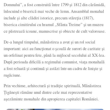
Domnului”, a fost construită între 1799 și 1812 din cărămidă,
înlocuind o biserică mai veche de lemn. Ansamblul monahal
include și alte clădiri istorice, precum stăreția (1817),
biserica cimitirului cu hramul „Sfânta Treime” și un muzeu
ce păstrează icoane, manuscrise și obiecte de cult valoroase.
De-a lungul timpului, mănăstirea a avut și un rol social
important: aici au funcționat o școală de surori de caritate și
un orfelinat pentru fete, până la mijlocul secolului al XX-lea.
După perioada dificilă a regimului comunist, viața monahală
a fost reluată și continuă și astăzi într-un cadru de liniște și
rugăciune.
Prin vechime, arhitectură și tradiție spirituală, Mănăstirea
Țigănești rămâne unul dintre cele mai reprezentative
așezăminte monahale din apropierea capitalei României.