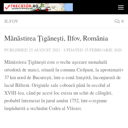
Skip to content
ILFOV
0
Mănăstirea Țigănești, Ilfov, România
PUBLISHED
25 AUGUST 2021
· UPDATED
25 FEBRUARIE 2026
Mănăstirea Țigănești este o veche așezare monahală
ortodoxă de maici, situată în comuna Ciolpani, la aproximativ
37 km nord de București, într-o zonă liniștită, înconjurată de
lacul Bălteni. Originile sale coboară până în secolul al
XVIII-lea, când pe acest loc exista un schit de călugări,
probabil întemeiat în jurul anului 1752, într-o regiune
împădurită a vechiului Codru al Vlăsiei.