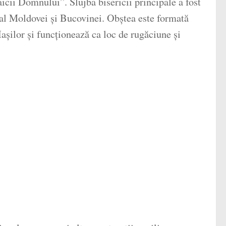
ii Domnului”. Slujba bisericii principale a fost
t al Moldovei și Bucovinei. Obștea este formată
așilor și funcționează ca loc de rugăciune și