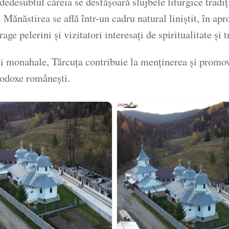
desubtul căreia se desfășoară slujbele liturgice tradiți
le. Mănăstirea se află într-un cadru natural liniștit, în 
ge pelerini și vizitatori interesați de spiritualitate și
eții monahale, Tărcuța contribuie la menținerea și promov
rtodoxe românești.