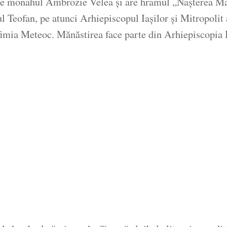
de monahul Ambrozie Velea și are hramul „Nașterea Maic
itul Teofan, pe atunci Arhiepiscopul Iașilor și Mitropoli
fimia Meteoc. Mănăstirea face parte din Arhiepiscopia I