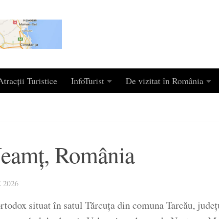
tracții Turistice
InfoTurist
De vizitat în România
Neamț, România
 2026
todox situat în satul Tărcuța din comuna Tarcău, județ