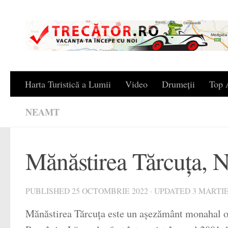
Skip to content
Harta Turistică a Lumii
Video
Drumeții
Top A
NEAMT
Mănăstirea Tărcuța, 
PUBLISHED
25 OCTOMBRIE 2022
· UPDATED
3 MARTIE
Mănăstirea Tărcuța este un așezământ monahal or