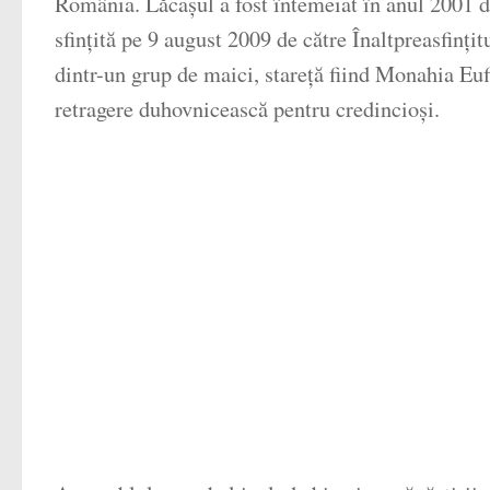
România. Lăcașul a fost întemeiat în anul 2001 
sfințită pe 9 august 2009 de către Înaltpreasfinț
dintr-un grup de maici, stareță fiind Monahia Eu
retragere duhovnicească pentru credincioși.