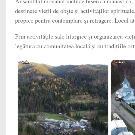
Ansamblul monahal include biserica mănăstirii, de
destinate vieții de obște și activităților spiritua
propice pentru contemplare și retragere. Locul atra
Prin activitățile sale liturgice și organizarea vi
legătura cu comunitatea locală și cu tradițiile o