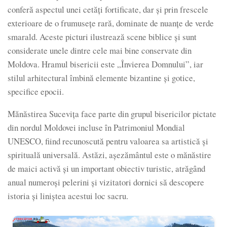
conferă aspectul unei cetăți fortificate, dar și prin frescele
exterioare de o frumusețe rară, dominate de nuanțe de verde
smarald. Aceste picturi ilustrează scene biblice și sunt
considerate unele dintre cele mai bine conservate din
Moldova. Hramul bisericii este „Învierea Domnului”, iar
stilul arhitectural îmbină elemente bizantine și gotice,
specifice epocii.
Mănăstirea Sucevița face parte din grupul bisericilor pictate
din nordul Moldovei incluse în Patrimoniul Mondial
UNESCO, fiind recunoscută pentru valoarea sa artistică și
spirituală universală. Astăzi, așezământul este o mănăstire
de maici activă și un important obiectiv turistic, atrăgând
anual numeroși pelerini și vizitatori dornici să descopere
istoria și liniștea acestui loc sacru.