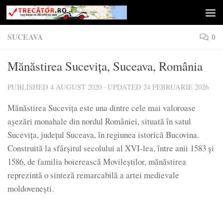
Skip to content
SUCEAVA
0
Mănăstirea Sucevița, Suceava, România
PUBLISHED
4 AUGUST 2020
· UPDATED
24 FEBRUARIE 2026
Mănăstirea Sucevița este una dintre cele mai valoroase
așezări monahale din nordul României, situată în satul
Sucevița, județul Suceava, în regiunea istorică Bucovina.
Construită la sfârșitul secolului al XVI-lea, între anii 1583 și
1586, de familia boierească Movileștilor, mănăstirea
reprezintă o sinteză remarcabilă a artei medievale
moldovenești.