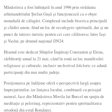
Mănăstirea a fost înființată în anul 1996 prin strădania
arhimandritului Ștefan Gușă și funcționează ca o obște
monahală de călugări. Complexul include biserica principală
și clădiri anexe, fiind un loc de reculegere spirituală, dar și un
punct de interes turistic pentru cei care călătoresc între Iași
și Vaslui, pe drumul național DN24.
Hramul este dedicat Sfinților Împărați Constantin și Elena,
sărbătoriți anual la 21 mai, când în zonă au loc manifestări
religioase și culturale, inclusiv un festival folcloric ce adună
participanți din mai multe județe.
Poziționarea pe înălțime oferă o perspectivă largă asupra
împrejurimilor, iar liniștea locului, combinată cu peisajul
natural, face din Mănăstirea Movila lui Burcel un spațiu de
meditație și pelerinaj, reprezentativ pentru spiritualitatea
ortodoxă din estul României.