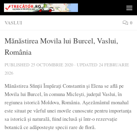
Skip to content
VASLUI
0
Mănăstirea Movila lui Burcel, Vaslui,
România
PUBLISHED
25 OCTOMBRIE 2020
· UPDATED
24 FEBRUARIE
2026
Mănăstirea Sfinții Împărați Constantin și Elena se află pe
Movila lui Burcel, în comuna Miclești, județul Vaslui, în
regiunea istorică Moldova, România. Așezământul monahal
este situat pe vârful unei movile cunoscute pentru importanța
sa istorică și naturală, fiind inclusă și într-o rezervație
botanică ce adăpostește specii rare de floră.