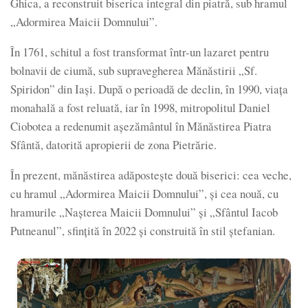
Ghica, a reconstruit biserica integral din piatră, sub hramul
„Adormirea Maicii Domnului”.
În 1761, schitul a fost transformat într-un lazaret pentru
bolnavii de ciumă, sub supravegherea Mănăstirii „Sf.
Spiridon” din Iași. După o perioadă de declin, în 1990, viața
monahală a fost reluată, iar în 1998, mitropolitul Daniel
Ciobotea a redenumit așezământul în Mănăstirea Piatra
Sfântă, datorită apropierii de zona Pietrărie.
În prezent, mănăstirea adăpostește două biserici: cea veche,
cu hramul „Adormirea Maicii Domnului”, și cea nouă, cu
hramurile „Nașterea Maicii Domnului” și „Sfântul Iacob
Putneanul”, sfințită în 2022 și construită în stil ștefanian.