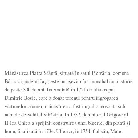
Mănăstirea Piatra Sfântă, situată în satul Pietrăria, comuna
Bârnova, județul Iași, este un așezământ monahal cu o istorie
de peste 300 de ani. Întemeiată în 1721 de filantropul
Dimitrie Bosie, care a donat terenul pentru îngroparea
victimelor ciumei, mănăstirea a fost inițial cunoscută sub
numele de Schitul Sihăstria. În 1732, domnitorul Grigore al
II-lea Ghica a sprijinit construirea unei biserici din piatră și
lemn, finalizată în 1734. Ulterior, în 1754, fiul său, Matei