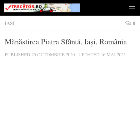
Skip to content
IASI
0
Mănăstirea Piatra Sfântă, Iași, România
PUBLISHED
25 OCTOMBRIE 2020
· UPDATED
16 MAI 2025