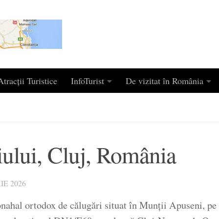
tracții Turistice
InfoTurist
De vizitat în România
iului, Cluj, România
IE 2026
hal ortodox de călugări situat în Munții Apuseni, pe ter