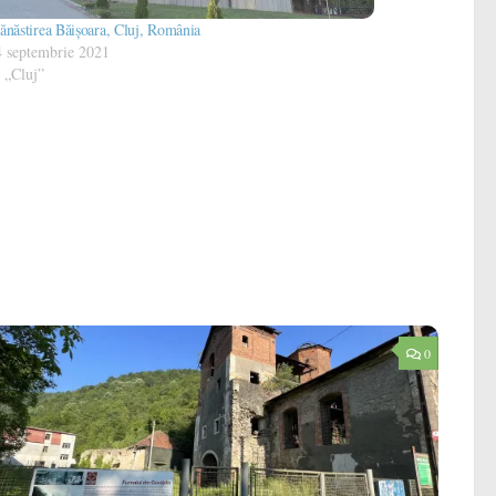
năstirea Băișoara, Cluj, România
4 septembrie 2021
 „Cluj”
0