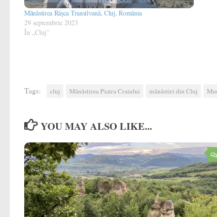
Mănăstirea Râșca Transilvană, Cluj, România
29 septembrie 2023
În „Cluj”
Tags:
cluj
Mănăstirea Piatra Craiului
mănăstiri din Cluj
Mun
YOU MAY ALSO LIKE...