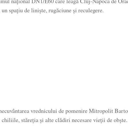
umul național DN1/E60 care leagă Cluj-Napoca de Orade
 un spațiu de liniște, rugăciune și reculegere.
binecuvântarea vrednicului de pomenire Mitropolit Bar
hiliile, stăreția și alte clădiri necesare vieții de obște.