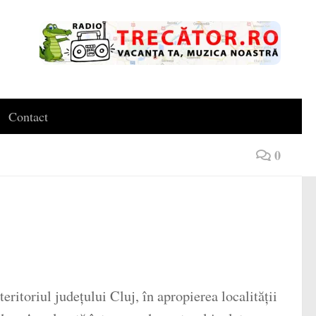
Contact
0
itoriul județului Cluj, în apropierea localității