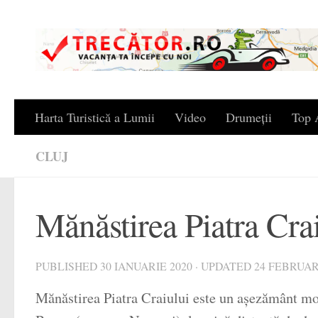
Skip to content
Harta Turistică a Lumii
Video
Drumeții
Top A
CLUJ
Mănăstirea Piatra Cra
PUBLISHED
30 IANUARIE 2020
· UPDATED
24 FEBRUAR
Mănăstirea Piatra Craiului este un așezământ mona