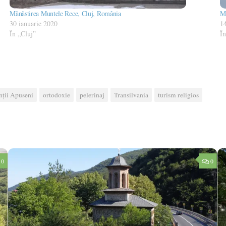
Mănăstirea Muntele Rece, Cluj, România
Mă
30 ianuarie 2020
1
În „Cluj”
În
ții Apuseni
ortodoxie
pelerinaj
Transilvania
turism religios
0
0