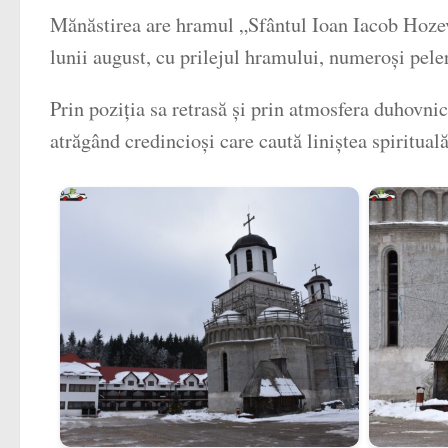
Mănăstirea are hramul „Sfântul Ioan Iacob Hozevit
lunii august, cu prilejul hramului, numeroși peleri
Prin poziția sa retrasă și prin atmosfera duhovni
atrăgând credincioși care caută liniștea spiritual