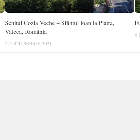
Schitul Cozia Veche – Sfântul Ioan la Piatra,
Fu
Vâlcea, România
6 
22 OCTOMBRIE 2021