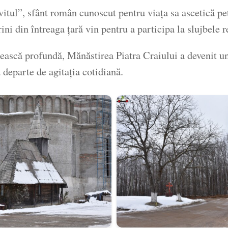
ul”, sfânt român cunoscut pentru viața sa ascetică petr
ni din întreaga țară vin pentru a participa la slujbele r
cească profundă, Mănăstirea Piatra Craiului a devenit u
ă departe de agitația cotidiană.