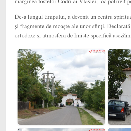
marginea fostelor Codri ai Vlăsiei, loc potrivit 
De-a lungul timpului, a devenit un centru spiritua
și fragmente de moaște ale unor sfinți. Declarată
ortodoxe și atmosfera de liniște specifică așeză