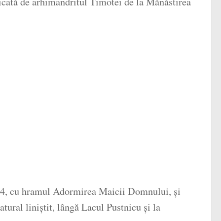
dicată de arhimandritul Timotei de la Mănăstirea
1834, cu hramul Adormirea Maicii Domnului, și
ural liniștit, lângă Lacul Pustnicu și la