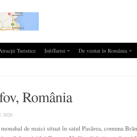
tracții Turistice
InfoTurist
De vizitat în România
lfov, România
 2026
monahal de maici situat în satul Pasărea, comuna Brăne