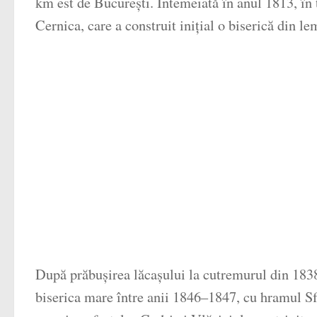
km est de București. Întemeiată în anul 1813, în
Cernica, care a construit inițial o biserică din 
După prăbușirea lăcașului la cutremurul din 1838
biserica mare între anii 1846–1847, cu hramul Sfâ