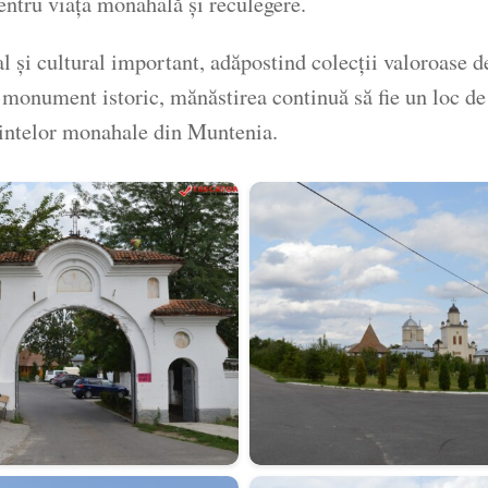
pentru viața monahală și reculegere.
l și cultural important, adăpostind colecții valoroase d
 monument istoric, mănăstirea continuă să fie un loc de p
mintelor monahale din Muntenia.