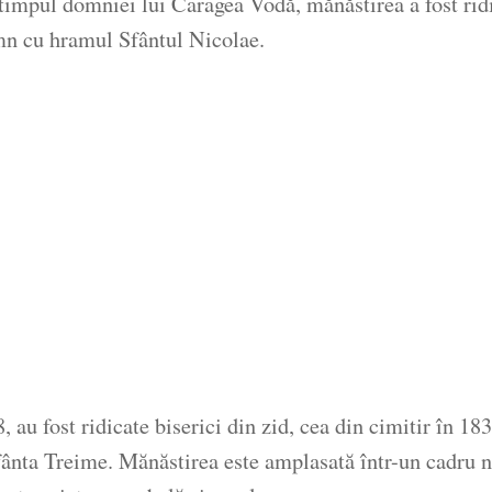
 timpul domniei lui Caragea Vodă, mănăstirea a fost ri
lemn cu hramul Sfântul Nicolae.
, au fost ridicate biserici din zid, cea din cimitir în 
nta Treime. Mănăstirea este amplasată într-un cadru nat