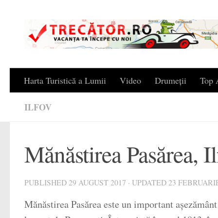
Skip to content
Harta Turistică a Lumii
Video
Drumeții
Top A
ILFOV
Mănăstirea Pasărea, I
PUBLISHED
29 AUGUST 2017
· UPDATED
23 FEBRUARIE
Mănăstirea Pasărea este un important așezământ 