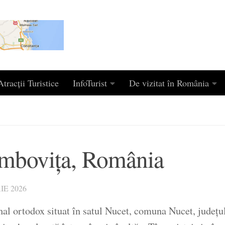
tracții Turistice
InfoTurist
De vizitat în România
âmbovița, România
IE 2026
l ortodox situat în satul Nucet, comuna Nucet, județu