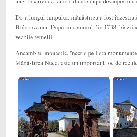
unei biserici de lemn ridicate după descoperirea
De-a lungul timpului, mănăstirea a fost înzestra
Brâncoveanu. După cutremurul din 1738, biserica a
vechile temelii.
Ansamblul monastic, înscris pe lista monumentelor
Mănăstirea Nucet este un important loc de reculeg