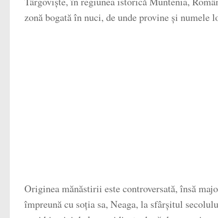
Târgoviște, în regiunea istorică Muntenia, Român
zonă bogată în nuci, de unde provine și numele lo
Originea mănăstirii este controversată, însă majo
împreună cu soția sa, Neaga, la sfârșitul secolul