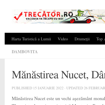
Skip to content
Harta Turistică a Lumii
Video
Drumeții
Top A
DAMBOVITA
Mănăstirea Nucet, D
PUBLISHED
15 IANUARIE 2022
· UPDATED
26 FEBRUAR
Mănăstirea Nucet este un vechi așezământ monaha