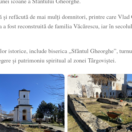
 unei icoane a Sfântului Gheorghe.
tă și refăcută de mai mulți domnitori, printre care Vl
 fost reconstruită de familia Văcărescu, iar în secolul 
 istorice, include biserica „Sfântul Gheorghe”, turnul-
ere și patrimoniu spiritual al zonei Târgoviștei.