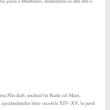
ia joasă a Munteniei, mănăstirea se află într-o
hina Pârcălab, unchiul lui Radu cel Mare,
ile așezământului între secolele XIV–XV, în jurul