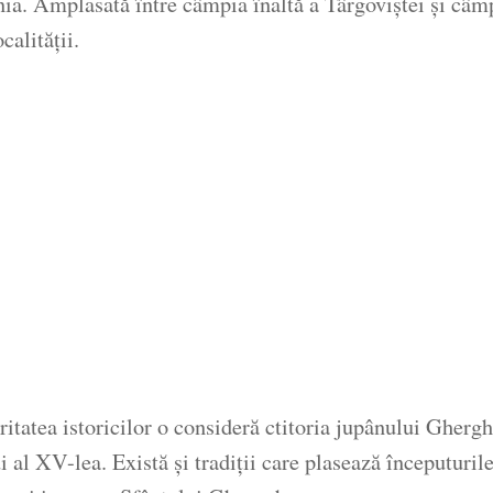
ia. Amplasată între câmpia înaltă a Târgoviștei și câmp
calității.
ritatea istoricilor o consideră ctitoria jupânului Gherg
ui al XV-lea. Există și tradiții care plasează începutur