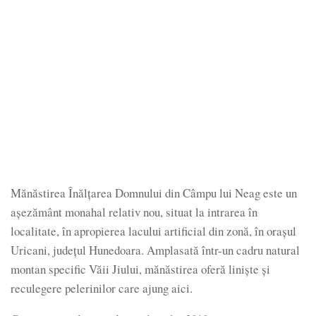
Mănăstirea Înălțarea Domnului din Câmpu lui Neag este un
așezământ monahal relativ nou, situat la intrarea în
localitate, în apropierea lacului artificial din zonă, în orașul
Uricani, județul Hunedoara. Amplasată într-un cadru natural
montan specific Văii Jiului, mănăstirea oferă liniște și
reculegere pelerinilor care ajung aici.