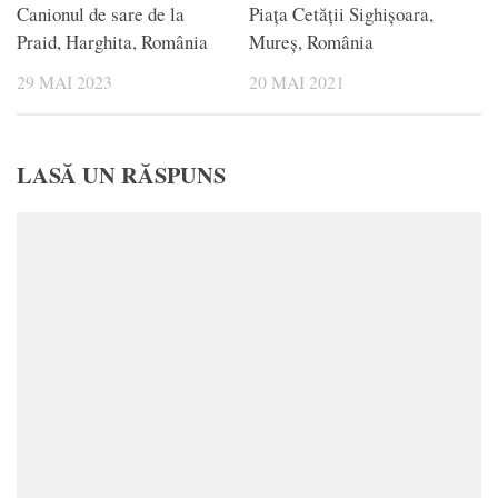
Canionul de sare de la
Piața Cetății Sighișoara,
Praid, Harghita, România
Mureș, România
29 MAI 2023
20 MAI 2021
LASĂ UN RĂSPUNS