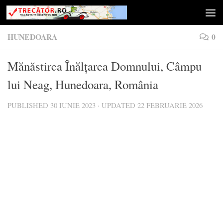
Skip to content
HUNEDOARA
0
Mănăstirea Înălțarea Domnului, Câmpu
lui Neag, Hunedoara, România
PUBLISHED
30 IUNIE 2023
· UPDATED
22 FEBRUARIE 2026