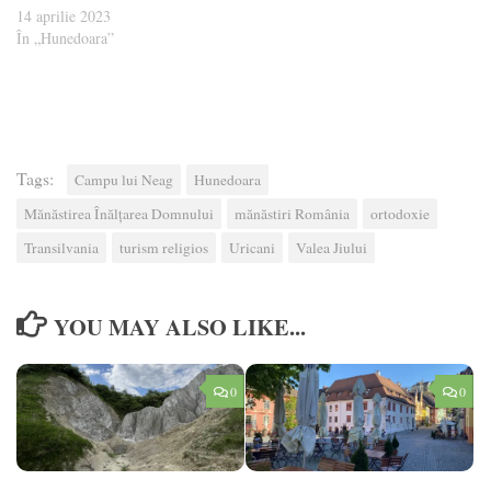
14 aprilie 2023
În „Hunedoara”
Tags:
Campu lui Neag
Hunedoara
Mănăstirea Înălțarea Domnului
mănăstiri România
ortodoxie
Transilvania
turism religios
Uricani
Valea Jiului
YOU MAY ALSO LIKE...
0
0