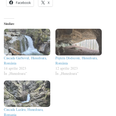
Facebook
X
Similare
Cascada Garbovul, Hunedoara,
Peștera Dodoconi, Hunedoara,
România
România
14 aprilie 2023
12 aprilie 2023
În „Hunedoara”
În „Hunedoara”
Cascada Lazăru, Hunedoara,
Romania