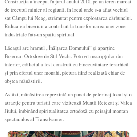
Construcția a început în jurul anului 2010, pe un teren marcat
de trecutul minier al regiunii, în locul unde s-a aflat vechiul
sat Câmpu lui Neag, strămutat pentru exploatarea cărbunelui.
Ridicarea bisericii a contribuit la transformarea unei zone
industriale într-un spațiu spiritual.
Lăcașul are hramul „Înălțarea Domnului” și aparține
Bisericii Ortodoxe de Stil Vechi. Potrivit inscripțiilor din
interior, edificiul a fost construit cu binecuvântare ierarhică
și prin efortul unor monahi, pictura fiind realizată chiar de
obștea mănăstirii.
Astăzi, mănăstirea reprezintă un punct de pelerinaj local și o
atracție pentru turiștii care vizitează Munții Retezat și Valea
Jiului, îmbinând spiritualitatea ortodoxă cu peisajul montan
spectaculos al Transilvaniei.