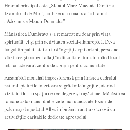
Hramul principal este „Sfântul Mare Mucenic Dimitrie,
Izvorâtorul de Mir”, iar biserica nouă poartă hramul
„Adormirea Maicii Domnului”.
Mănăstirea Dumbrava s-a remarcat nu doar prin viața
spirituală, ci și prin activitatea social-filantropică. De-a
lungul timpului, aici au fost îngrijiți copii orfani, persoane
vârstnice și oameni aflați în dificultate, transformând locul
într-un adevărat centru de sprijin pentru comunitate.
Ansamblul monahal impresionează prin liniștea cadrului
natural, picturile interioare și grădinile îngrijite, oferind
vizitatorilor un spațiu de reculegere și rugăciune. Mănăstirea
rămâne astăzi unul dintre cele mai cunoscute locuri de
pelerinaj din județul Alba, îmbinând tradiția ortodoxă cu
activitățile caritabile dedicate aproapelui.