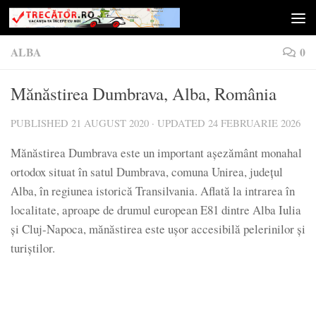
Skip to content
ALBA
0
Mănăstirea Dumbrava, Alba, România
PUBLISHED
21 AUGUST 2020
· UPDATED
24 FEBRUARIE 2026
Mănăstirea Dumbrava este un important așezământ monahal
ortodox situat în satul Dumbrava, comuna Unirea, județul
Alba, în regiunea istorică Transilvania. Aflată la intrarea în
localitate, aproape de drumul european E81 dintre Alba Iulia
și Cluj-Napoca, mănăstirea este ușor accesibilă pelerinilor și
turiștilor.