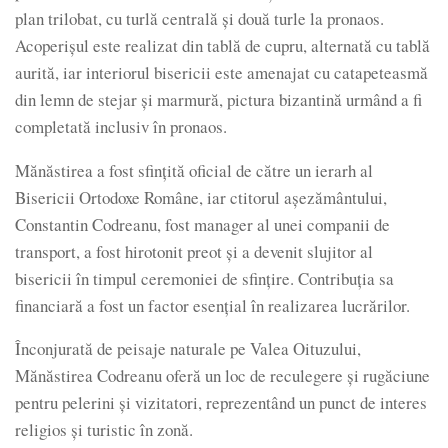
plan trilobat, cu turlă centrală şi două turle la pronaos.
Acoperişul este realizat din tablă de cupru, alternată cu tablă
aurită, iar interiorul bisericii este amenajat cu catapeteasmă
din lemn de stejar şi marmură, pictura bizantină urmând a fi
completată inclusiv în pronaos.
Mănăstirea a fost sfinţită oficial de către un ierarh al
Bisericii Ortodoxe Române, iar ctitorul aşezământului,
Constantin Codreanu, fost manager al unei companii de
transport, a fost hirotonit preot şi a devenit slujitor al
bisericii în timpul ceremoniei de sfinţire. Contribuţia sa
financiară a fost un factor esenţial în realizarea lucrărilor.
Înconjurată de peisaje naturale pe Valea Oituzului,
Mănăstirea Codreanu oferă un loc de reculegere şi rugăciune
pentru pelerini şi vizitatori, reprezentând un punct de interes
religios şi turistic în zonă.