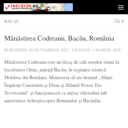
Skip to content
BACAU
0
Mănăstirea Codreanu, Bacău, România
PUBLISHED
20 OCTOMBRIE 2022
· UPDATED
3 MARTIE 2026
Mănăstirea Codreanu este un lăcaş de cult ortodox situat în
localitatea Oituz, judeţul Bacău, în regiunea istorică
Moldova din România. Monastery-ul are hramul „Sfinţii
Împăraţi Constantin şi Elena şi Sfântul Proroc Ilie
Tesviteanul” şi funcţionează ca metoc chiriarhal sub
autoritatea Arhiepiscopiei Romanului şi Bacăului.