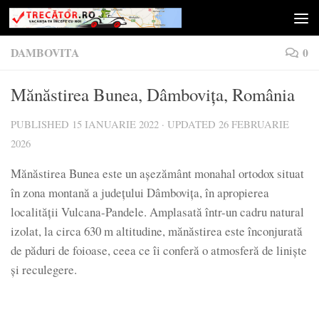
Skip to content
DAMBOVITA
0
Mănăstirea Bunea, Dâmbovița, România
PUBLISHED
15 IANUARIE 2022
· UPDATED
26 FEBRUARIE
2026
Mănăstirea Bunea este un așezământ monahal ortodox situat
în zona montană a județului Dâmbovița, în apropierea
localității Vulcana-Pandele. Amplasată într-un cadru natural
izolat, la circa 630 m altitudine, mănăstirea este înconjurată
de păduri de foioase, ceea ce îi conferă o atmosferă de liniște
și reculegere.