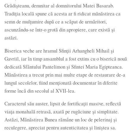
Grădișteanu, demnitar al domnitorului Matei Basarab.
Tradiția locală spune că acesta ar fi ridicat mănăstirea ca
semn de mulțumire după ce a scăpat de urmăritori,
ascunzându-se într-o grotă din apropiere, care există și
astăzi.
Biserica veche are hramul Sfinții Arhangheli Mihail și
Gavriil, iar în timp ansamblul a fost extins cu o biserică nouă
dedicată Sfântului Pantelimon și Sfintei Maria Egipteanca.
Mănăstirea a trecut prin mai multe etape de restaurare de-a
lungul secolelor, fiind menționată documentar în diferite
forme încă din secolul al XVII-lea.
Caracterul său auster, lipsit de fortificații masive, reflectă
viața monahală retrasă, axată pe rugăciune și simplitate.
Astăzi, Mănăstirea Bunea rămâne un loc de pelerinaj și
reculegere, apreciat pentru autenticitatea și liniștea sa.