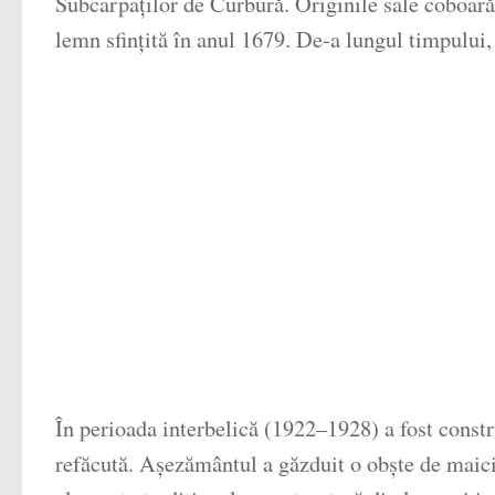
Subcarpaților de Curbură. Originile sale coboară p
lemn sfințită în anul 1679. De-a lungul timpului,
În perioada interbelică (1922–1928) a fost constru
refăcută. Așezământul a găzduit o obște de maici 