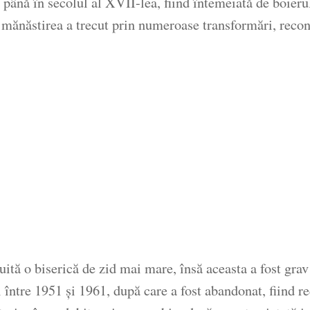
ână în secolul al XVII-lea, fiind întemeiată de boierul 
 mănăstirea a trecut prin numeroase transformări, recons
ită o biserică de zid mai mare, însă aceasta a fost grav
între 1951 și 1961, după care a fost abandonat, fiind re