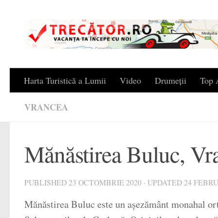
Skip to content
Harta Turistică a Lumii
Video
Drumeții
Top A
VRANCEA
Mănăstirea Buluc, Vr
PUBLISHED
23 OCTOMBRIE 2020
· UPDATED
24 FEBRU
Mănăstirea Buluc este un așezământ monahal ortod