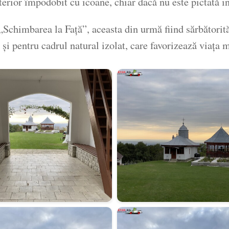
terior împodobit cu icoane, chiar dacă nu este pictată in
Schimbarea la Față”, aceasta din urmă fiind sărbătorit
a și pentru cadrul natural izolat, care favorizează viața 