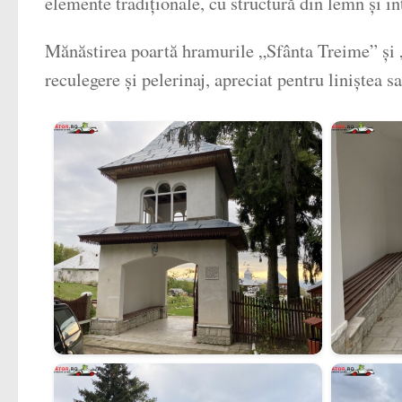
elemente tradiționale, cu structură din lemn și in
Mănăstirea poartă hramurile „Sfânta Treime” și „
reculegere și pelerinaj, apreciat pentru liniștea s