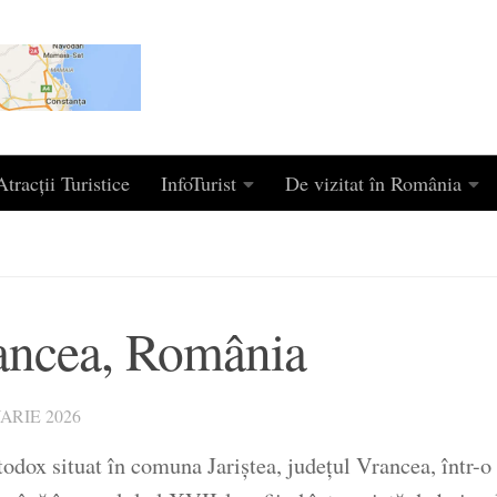
tracții Turistice
InfoTurist
De vizitat în România
ancea, România
ARIE 2026
ox situat în comuna Jariștea, județul Vrancea, într-o zo