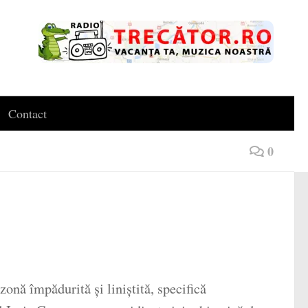
Contact
0
nă împădurită și liniștită, specifică