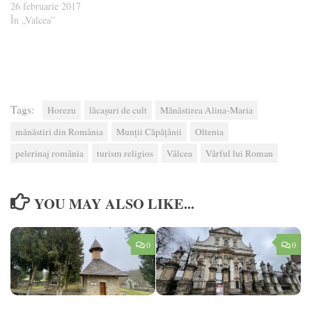
26 februarie 2017
În „Valcea”
Tags:
Horezu
lăcașuri de cult
Mănăstirea Alina-Maria
mănăstiri din România
Munții Căpățânii
Oltenia
pelerinaj românia
turism religios
Vâlcea
Vârful lui Roman
YOU MAY ALSO LIKE...
0
0