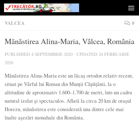
Skip to content
VALCEA
0
Mănăstirea Alina-Maria, Vâlcea, România
PUBLISHED
4 SEPTEMBRIE 2020
· UPDATED
24 FEBRUARIE
2026
Mănăstirea Alina-Maria este un lăcaș ortodox relativ recent,
situat pe Vârful lui Roman din Munții Căpățânii, la o
altitudine de aproximativ 1.600–1.700 de metri, într-un cadru
natural izolat și spectaculos. Aflată la circa 20 km de orașul
Horezu, mănăstirea este considerată una dintre cele mai
înalte așezări monahale din România.