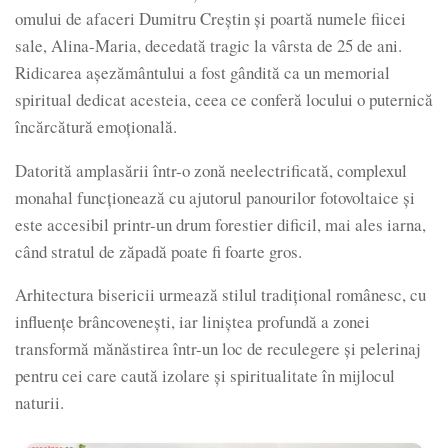
omului de afaceri Dumitru Creștin și poartă numele fiicei
sale, Alina-Maria, decedată tragic la vârsta de 25 de ani.
Ridicarea așezământului a fost gândită ca un memorial
spiritual dedicat acesteia, ceea ce conferă locului o puternică
încărcătură emoțională.
Datorită amplasării într-o zonă neelectrificată, complexul
monahal funcționează cu ajutorul panourilor fotovoltaice și
este accesibil printr-un drum forestier dificil, mai ales iarna,
când stratul de zăpadă poate fi foarte gros.
Arhitectura bisericii urmează stilul tradițional românesc, cu
influențe brâncovenești, iar liniștea profundă a zonei
transformă mănăstirea într-un loc de reculegere și pelerinaj
pentru cei care caută izolare și spiritualitate în mijlocul
naturii.