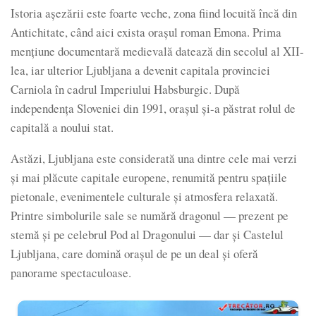
Istoria așezării este foarte veche, zona fiind locuită încă din
Antichitate, când aici exista orașul roman Emona. Prima
mențiune documentară medievală datează din secolul al XII-
lea, iar ulterior Ljubljana a devenit capitala provinciei
Carniola în cadrul Imperiului Habsburgic. După
independența Sloveniei din 1991, orașul și-a păstrat rolul de
capitală a noului stat.
Astăzi, Ljubljana este considerată una dintre cele mai verzi
și mai plăcute capitale europene, renumită pentru spațiile
pietonale, evenimentele culturale și atmosfera relaxată.
Printre simbolurile sale se numără dragonul — prezent pe
stemă și pe celebrul Pod al Dragonului — dar și Castelul
Ljubljana, care domină orașul de pe un deal și oferă
panorame spectaculoase.