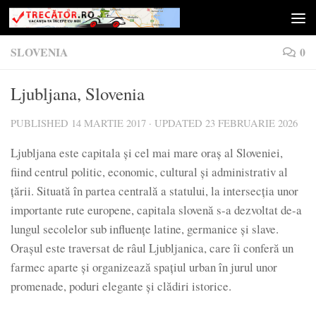
Skip to content
SLOVENIA
0
Ljubljana, Slovenia
PUBLISHED
14 MARTIE 2017
· UPDATED
23 FEBRUARIE 2026
Ljubljana este capitala și cel mai mare oraș al Sloveniei,
fiind centrul politic, economic, cultural și administrativ al
țării. Situată în partea centrală a statului, la intersecția unor
importante rute europene, capitala slovenă s-a dezvoltat de-a
lungul secolelor sub influențe latine, germanice și slave.
Orașul este traversat de râul Ljubljanica, care îi conferă un
farmec aparte și organizează spațiul urban în jurul unor
promenade, poduri elegante și clădiri istorice.