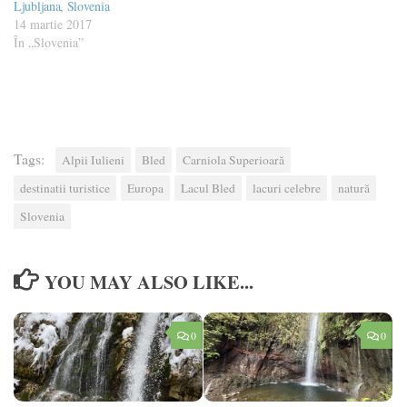
Ljubljana, Slovenia
14 martie 2017
În „Slovenia”
Tags:
Alpii Iulieni
Bled
Carniola Superioară
destinatii turistice
Europa
Lacul Bled
lacuri celebre
natură
Slovenia
YOU MAY ALSO LIKE...
0
0