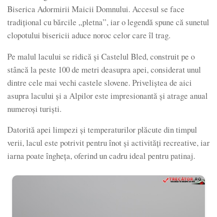
Biserica Adormirii Maicii Domnului. Accesul se face
tradițional cu bărcile „pletna”, iar o legendă spune că sunetul
clopotului bisericii aduce noroc celor care îl trag.
Pe malul lacului se ridică și Castelul Bled, construit pe o
stâncă la peste 100 de metri deasupra apei, considerat unul
dintre cele mai vechi castele slovene. Priveliștea de aici
asupra lacului și a Alpilor este impresionantă și atrage anual
numeroși turiști.
Datorită apei limpezi și temperaturilor plăcute din timpul
verii, lacul este potrivit pentru înot și activități recreative, iar
iarna poate îngheța, oferind un cadru ideal pentru patinaj.