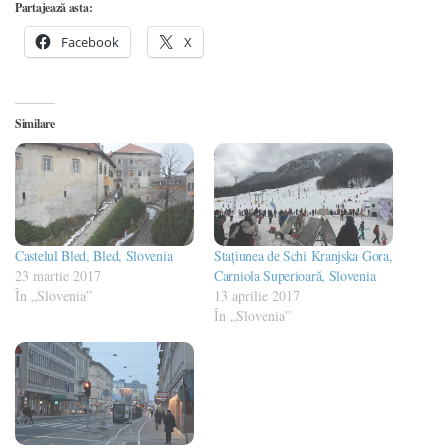
Partajează asta:
Facebook
X
Similare
Castelul Bled, Bled, Slovenia
Stațiunea de Schi Kranjska Gora,
23 martie 2017
Carniola Superioară, Slovenia
În „Slovenia”
13 aprilie 2017
În „Slovenia”