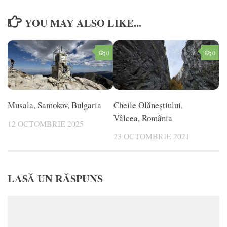
YOU MAY ALSO LIKE...
0
0
Musala, Samokov, Bulgaria
Cheile Olăneștiului,
Vâlcea, România
12 OCTOMBRIE 2025
23 OCTOMBRIE 2021
LASĂ UN RĂSPUNS