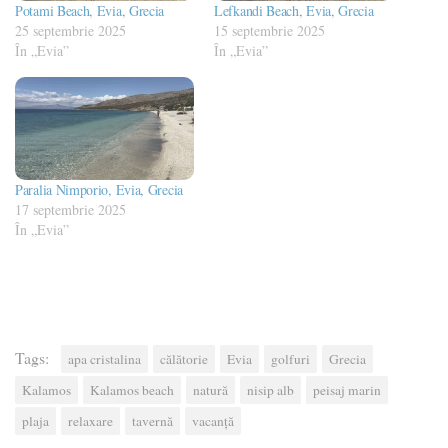
Potami Beach, Evia, Grecia
Lefkandi Beach, Evia, Grecia
25 septembrie 2025
15 septembrie 2025
În „Evia”
În „Evia”
Paralia Nimporio, Evia, Grecia
17 septembrie 2025
În „Evia”
Tags:
apa cristalina
călătorie
Evia
golfuri
Grecia
Kalamos
Kalamos beach
natură
nisip alb
peisaj marin
plaja
relaxare
tavernă
vacanță