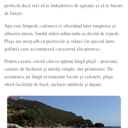
perfectă dacă vrei să te îndepărtezi de agitaţie și să te bucuri
de liniște.
Apa este limpede, culoarea ei alternând între turquoise și
albastru intens, fundul mării adâncindu-se destul de repede.
Plaja are nisip alb cu pietricele și stânci (în special între
golfuri) care accentuează caracterul său pitoresc.
Pentru cazare, există câteva opțiuni lângă plajă – pensiuni,
camere de închiriat și unități simple, dar primitoare. De
asemenea, pe lângă restaurante locale și cafenele, plaja
oferă facilități de bază, inclusiv umbrele și dușuri.