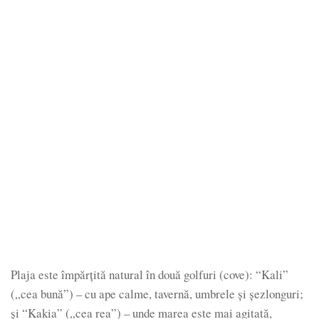
Plaja este împărţită natural în două golfuri (cove): “Kali”
(„cea bună”) – cu ape calme, tavernă, umbrele și şezlonguri;
și “Kakia” („cea rea”) – unde marea este mai agitată,