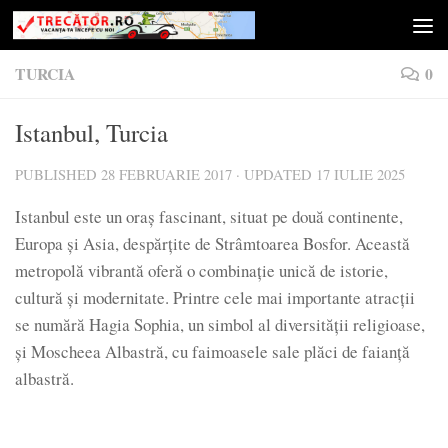
Skip to content
TURCIA
0
Istanbul, Turcia
PUBLISHED
28 FEBRUARIE 2017
· UPDATED
17 IULIE 2025
Istanbul este un oraș fascinant, situat pe două continente,
Europa și Asia, despărțite de Strâmtoarea Bosfor. Această
metropolă vibrantă oferă o combinație unică de istorie,
cultură și modernitate. Printre cele mai importante atracții
se numără Hagia Sophia, un simbol al diversității religioase,
și Moscheea Albastră, cu faimoasele sale plăci de faianță
albastră.