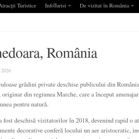
tracții Turistice
InfoTurist
De vizitat în România
unedoara, România
 2026
culoase grădini private deschise publicului din România
, originar din regiunea Marche, care a început amenajare
iunea pentru natură.
 fost deschisă vizitatorilor în 2018, devenind rapid o a
emente decorative conferă locului un aer aristocratic, ins