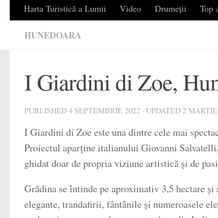
Harta Turistică a Lumii
Video
Drumeții
Top A
HUNEDOARA
I Giardini di Zoe, H
PUBLISHED
4 SEPTEMBRIE 2022
· UPDATED
2 MARTIE
I Giardini di Zoe este una dintre cele mai specta
Proiectul aparține italianului Giovanni Salvatelli
ghidat doar de propria viziune artistică și de pas
Grădina se întinde pe aproximativ 3,5 hectare și a
elegante, trandafirii, fântânile și numeroasele el