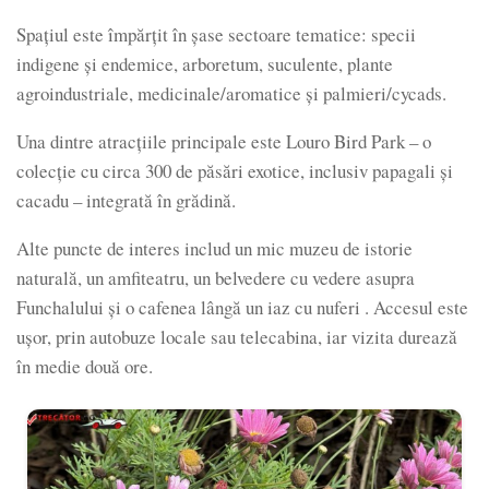
Spațiul este împărțit în șase sectoare tematice: specii
indigene și endemice, arboretum, suculente, plante
agroindustriale, medicinale/aromatice și palmieri/cycads.
Una dintre atracțiile principale este Louro Bird Park – o
colecție cu circa 300 de păsări exotice, inclusiv papagali și
cacadu – integrată în grădină.
Alte puncte de interes includ un mic muzeu de istorie
naturală, un amfiteatru, un belvedere cu vedere asupra
Funchalului și o cafenea lângă un iaz cu nuferi . Accesul este
ușor, prin autobuze locale sau telecabina, iar vizita durează
în medie două ore.