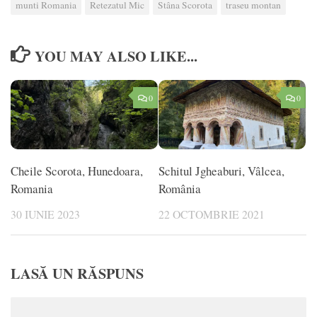
munti Romania
Retezatul Mic
Stâna Scorota
traseu montan
YOU MAY ALSO LIKE...
0
0
Cheile Scorota, Hunedoara,
Schitul Jgheaburi, Vâlcea,
Romania
România
30 IUNIE 2023
22 OCTOMBRIE 2021
LASĂ UN RĂSPUNS