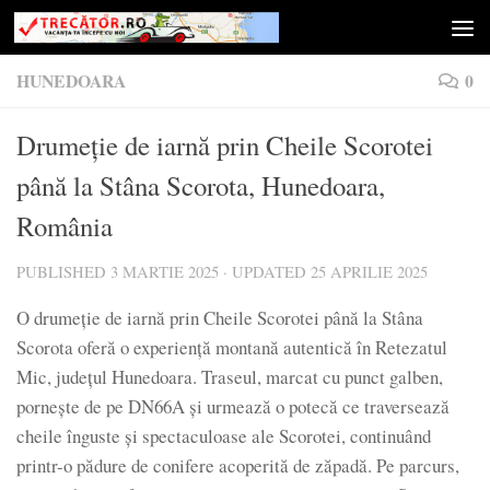
Skip to content
HUNEDOARA
0
Drumeție de iarnă prin Cheile Scorotei
până la Stâna Scorota, Hunedoara,
România
PUBLISHED
3 MARTIE 2025
· UPDATED
25 APRILIE 2025
O drumeție de iarnă prin Cheile Scorotei până la Stâna
Scorota oferă o experiență montană autentică în Retezatul
Mic, județul Hunedoara. Traseul, marcat cu punct galben,
pornește de pe DN66A și urmează o potecă ce traversează
cheile înguste și spectaculoase ale Scorotei, continuând
printr-o pădure de conifere acoperită de zăpadă. Pe parcurs,