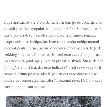
După aproximativ 2-3 ore de mers, în funcție de condițiile de
zăpadă și ritmul grupului, se ajunge la Stâna Scorota, situată
într-o poiană deschisă, oferind o priveliște impresionantă
asupra culmilor înzăpezite. Este recomandat echipamentul
adecvat pentru iarnă, inclusiv bocanci impermeabili, bețe de
trekking și haine călduroase. Traseul este accesibil și iarna,
însă necesită prudență și o bună pregătire fizică. Surse de apă
pot fi găsite la stână, dar este indicat să aveți rezerve proprii.
Această drumeție este ideală pentru cei care doresc să se
bucure de frumusețea munților în sezonul rece, fără a aborda
trasee tehnice sau expuse.