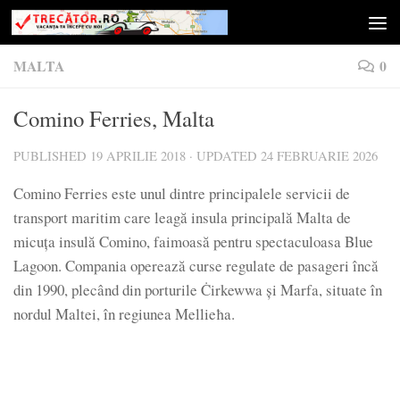
Skip to content
MALTA
0
Comino Ferries, Malta
PUBLISHED
19 APRILIE 2018
· UPDATED
24 FEBRUARIE 2026
Comino Ferries este unul dintre principalele servicii de
transport maritim care leagă insula principală Malta de
micuța insulă Comino, faimoasă pentru spectaculoasa Blue
Lagoon. Compania operează curse regulate de pasageri încă
din 1990, plecând din porturile Ċirkewwa și Marfa, situate în
nordul Maltei, în regiunea Mellieħa.