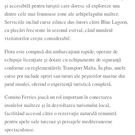
și accesibilă pentru turiștii care doresc să exploreze una
dintre cele mai frumoase zone ale arhipelagului maltez.
Serviciile includ curse zilnice dus-întors către Blue Lagoon,
cu plecări frecvente în sezonul estival, când numărul
vizitatorilor crește considerabil.
Flota este compusă din ambarcațiuni rapide, operate de
echipaje licențiate și dotate cu echipamente de siguranță
conforme cu reglementările Transport Malta. În plus, unele
curse pot include opriri sau tururi ale peșterilor marine din
jurul insulei, oferind o experiență turistică completă.
Comino Ferries joacă un rol important în conectarea
insulelor malteze și în dezvoltarea turismului local,
facilitând accesul către o rezervație naturală renumită
pentru apele sale turcoaz și peisajele mediteraneene
spectaculoase.