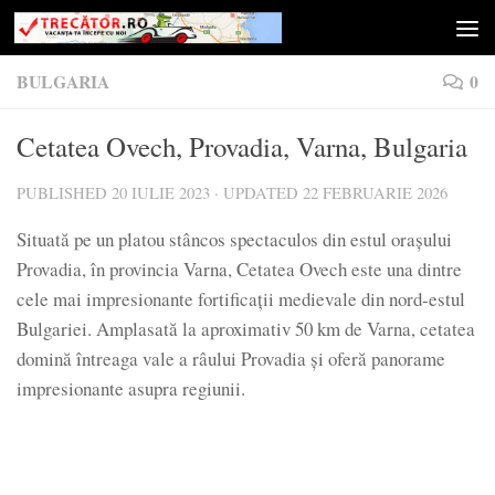
Skip to content
BULGARIA
0
Cetatea Ovech, Provadia, Varna, Bulgaria
PUBLISHED
20 IULIE 2023
· UPDATED
22 FEBRUARIE 2026
Situată pe un platou stâncos spectaculos din estul orașului
Provadia, în provincia Varna, Cetatea Ovech este una dintre
cele mai impresionante fortificații medievale din nord-estul
Bulgariei. Amplasată la aproximativ 50 km de Varna, cetatea
domină întreaga vale a râului Provadia și oferă panorame
impresionante asupra regiunii.