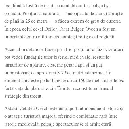
lea, fiind folosită de traci, romani, bizantini, bulgari și
otomani. Poziția sa naturală — înconjurată de stânci abrupte
de până la 25 de metri — o făcea extrem de greu de cucerit.
În epoca celui de-al Doilea Țarat Bulgar, Ovech a fost un
important centru militar, economic și religios al regiunii.
Accesul în cetate se făcea prin trei porți, iar astăzi vizitatorii
pot vedea fundațiile unor biserici medievale, resturile
turnurilor de apărare, cisterne pentru apă și un puț
impresionant de aproximativ 79 de metri adâncime. Un
element unic este podul lung de circa 150 de metri care leagă
fortăreața de platoul vecin Tabiite, reconstituind traseul
strategic din trecut.
Astăzi, Cetatea Ovech este un important monument istoric și
o atracție turistică majoră, oferind o combinație rară între
istorie medievală, peisaje spectaculoase și arhitectură