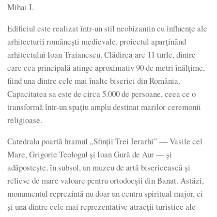
Mihai I.
Edificiul este realizat într-un stil neobizantin cu influențe ale
arhitecturii românești medievale, proiectul aparținând
arhitectului Ioan Traianescu. Clădirea are 11 turle, dintre
care cea principală atinge aproximativ 90 de metri înălțime,
fiind una dintre cele mai înalte biserici din România.
Capacitatea sa este de circa 5.000 de persoane, ceea ce o
transformă într-un spațiu amplu destinat marilor ceremonii
religioase.
Catedrala poartă hramul „Sfinții Trei Ierarhi” — Vasile cel
Mare, Grigorie Teologul și Ioan Gură de Aur — și
adăpostește, în subsol, un muzeu de artă bisericească și
relicve de mare valoare pentru ortodocșii din Banat. Astăzi,
monumentul reprezintă nu doar un centru spiritual major, ci
și una dintre cele mai reprezentative atracții turistice ale