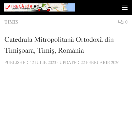
Skip to content
TIMIS
0
Catedrala Mitropolitană Ortodoxă din
Timișoara, Timiș, România
PUBLISHED
12 IULIE 2023
· UPDATED
22 FEBRUARIE 2026