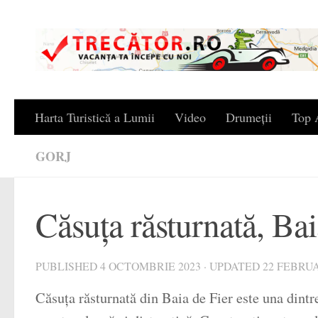
Skip to content
Harta Turistică a Lumii
Video
Drumeții
Top A
GORJ
Căsuța răsturnată, Ba
PUBLISHED
4 OCTOMBRIE 2023
· UPDATED
22 FEBRUA
Căsuța răsturnată din Baia de Fier este una dintre