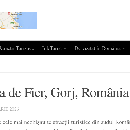
tracții Turistice
InfoTurist
De vizitat în România
ia de Fier, Gorj, România
RIE 2026
 cele mai neobișnuite atracții turistice din sudul Român