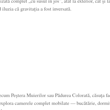
izată complet „cu susul în jos”, atât la exterior, cât și l
 iluzia că gravitația a fost inversată.
recum Peștera Muierilor sau Pădurea Colorată, căsuța fa
pot explora camerele complet mobilate — bucătărie, dormi