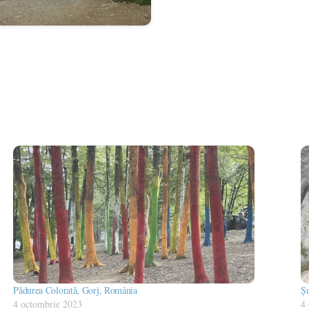
Pădurea Colorată, Gorj, România
Șu
4 octombrie 2023
4