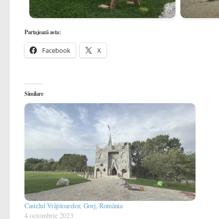
Partajează asta:
Facebook
X
Similare
Castelul Vrăjitoarelor, Gorj, România
4 octombrie 2023