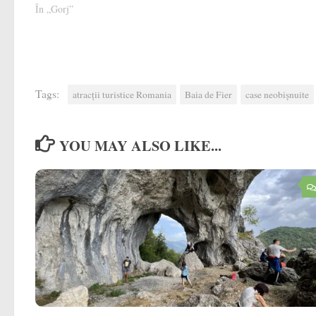
În „Gorj”
Tags:
atracții turistice Romania
Baia de Fier
case neobișnuite
YOU MAY ALSO LIKE...