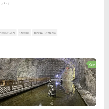
n „Gorj”
ristice Gorj
Oltenia
turism România
0