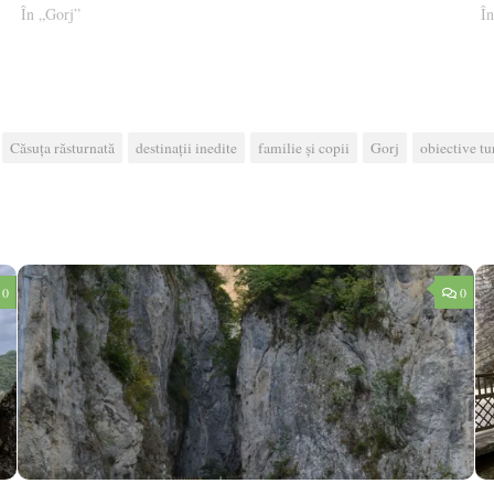
În „Gorj”
Î
Căsuța răsturnată
destinații inedite
familie și copii
Gorj
obiective tu
0
0