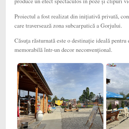
produce un efect spectaculos în poze și clipuri v
Proiectul a fost realizat din inițiativă privată, co
care traversează zona subcarpatică a Gorjului.
Căsuța răsturnată este o destinație ideală pentru 
memorabilă într-un decor neconvențional.