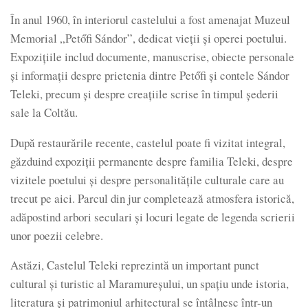
În anul 1960, în interiorul castelului a fost amenajat Muzeul
Memorial „Petőfi Sándor”, dedicat vieții și operei poetului.
Expozițiile includ documente, manuscrise, obiecte personale
și informații despre prietenia dintre Petőfi și contele Sándor
Teleki, precum și despre creațiile scrise în timpul șederii
sale la Coltău.
După restaurările recente, castelul poate fi vizitat integral,
găzduind expoziții permanente despre familia Teleki, despre
vizitele poetului și despre personalitățile culturale care au
trecut pe aici. Parcul din jur completează atmosfera istorică,
adăpostind arbori seculari și locuri legate de legenda scrierii
unor poezii celebre.
Astăzi, Castelul Teleki reprezintă un important punct
cultural și turistic al Maramureșului, un spațiu unde istoria,
literatura și patrimoniul arhitectural se întâlnesc într-un