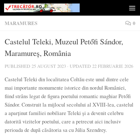
Skip to content
MARAMURES
0
Castelul Teleki, Muzeul Petőfi Sándor,
Maramureș, România
PUBLISHED
25 AUGUST 2023
· UPDATED
22 FEBRUARIE 2026
Castelul Teleki din localitatea Coltău este unul dintre cele
mai importante monumente istorice din nordul României,
fiind strâns legat de figura poetului romantic maghiar Petőfi
Sándor. Construit la mijlocul secolului al XVIII-lea, castelul
a aparținut familiei nobiliare Teleki și a devenit celebru
datorită vizitelor poetului, care a petrecut aici inclusiv
perioada de după căsătoria sa cu Júlia Szendrey.