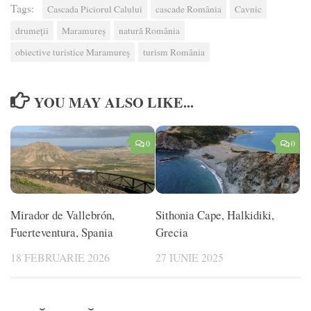
Tags:
Cascada Piciorul Calului
cascade România
Cavnic
drumeții
Maramureș
natură România
obiective turistice Maramureș
turism România
YOU MAY ALSO LIKE...
0
0
Mirador de Vallebrón,
Sithonia Cape, Halkidiki,
Fuerteventura, Spania
Grecia
18 FEBRUARIE 2026
27 IUNIE 2025