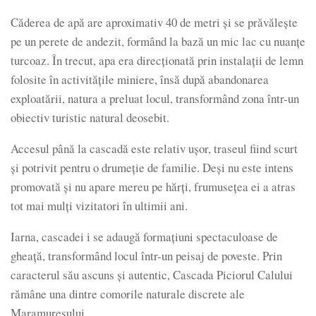
Căderea de apă are aproximativ 40 de metri și se prăvălește
pe un perete de andezit, formând la bază un mic lac cu nuanțe
turcoaz. În trecut, apa era direcționată prin instalații de lemn
folosite în activitățile miniere, însă după abandonarea
exploatării, natura a preluat locul, transformând zona într-un
obiectiv turistic natural deosebit.
Accesul până la cascadă este relativ ușor, traseul fiind scurt
și potrivit pentru o drumeție de familie. Deși nu este intens
promovată și nu apare mereu pe hărți, frumusețea ei a atras
tot mai mulți vizitatori în ultimii ani.
Iarna, cascadei i se adaugă formațiuni spectaculoase de
gheață, transformând locul într-un peisaj de poveste. Prin
caracterul său ascuns și autentic, Cascada Piciorul Calului
rămâne una dintre comorile naturale discrete ale
Maramureșului.