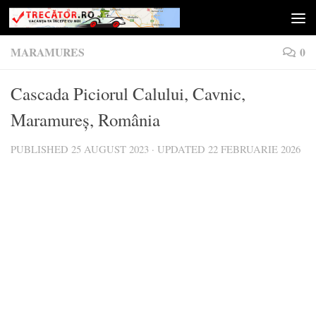
Skip to content
MARAMURES
0
Cascada Piciorul Calului, Cavnic,
Maramureș, România
PUBLISHED
25 AUGUST 2023
· UPDATED
22 FEBRUARIE 2026