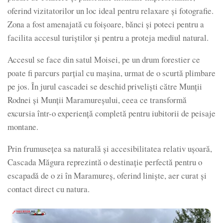
oferind vizitatorilor un loc ideal pentru relaxare și fotografie.
Zona a fost amenajată cu foișoare, bănci și poteci pentru a
facilita accesul turiștilor și pentru a proteja mediul natural.
Accesul se face din satul Moisei, pe un drum forestier ce
poate fi parcurs parțial cu mașina, urmat de o scurtă plimbare
pe jos. În jurul cascadei se deschid priveliști către Munții
Rodnei și Munții Maramureșului, ceea ce transformă
excursia într-o experiență completă pentru iubitorii de peisaje
montane.
Prin frumusețea sa naturală și accesibilitatea relativ ușoară,
Cascada Măgura reprezintă o destinație perfectă pentru o
escapadă de o zi în Maramureș, oferind liniște, aer curat și
contact direct cu natura.