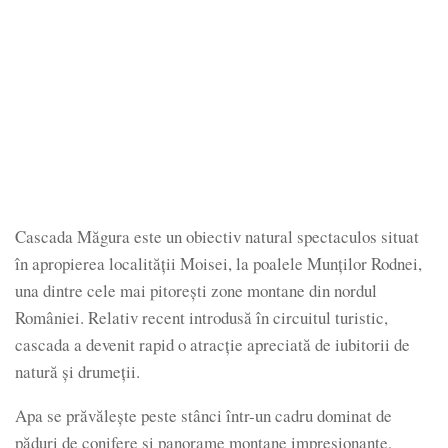
Cascada Măgura este un obiectiv natural spectaculos situat
în apropierea localității Moisei, la poalele Munților Rodnei,
una dintre cele mai pitorești zone montane din nordul
României. Relativ recent introdusă în circuitul turistic,
cascada a devenit rapid o atracție apreciată de iubitorii de
natură și drumeții.
Apa se prăvălește peste stânci într-un cadru dominat de
păduri de conifere și panorame montane impresionante,