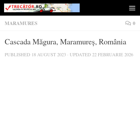
Skip to content
MARAMURES
0
Cascada Măgura, Maramureș, România
PUBLISHED
18 AUGUST 2023
· UPDATED
22 FEBRUARIE 2026