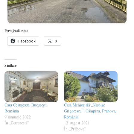
Partajează asta:
Facebook
X
Similare
Casa Ceaușescu, București,
Casa Memorială „Nicolae
România
Grigorescu”, Câmpina, Prahova,
9 ianuarie 2022
România
În „Bucuresti”
12 august 2021
În „Prahova”