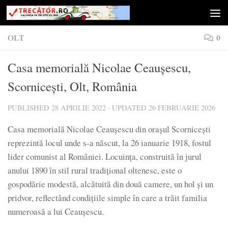
Skip to content
OLT
0
Casa memorială Nicolae Ceaușescu,
Scornicești, Olt, România
PUBLISHED
28 APRILIE 2022
· UPDATED
26 FEBRUARIE 2026
Casa memorială Nicolae Ceaușescu din orașul Scornicești
reprezintă locul unde s-a născut, la 26 ianuarie 1918, fostul
lider comunist al României. Locuința, construită în jurul
anului 1890 în stil rural tradițional oltenesc, este o
gospodărie modestă, alcătuită din două camere, un hol și un
pridvor, reflectând condițiile simple în care a trăit familia
numeroasă a lui Ceaușescu.