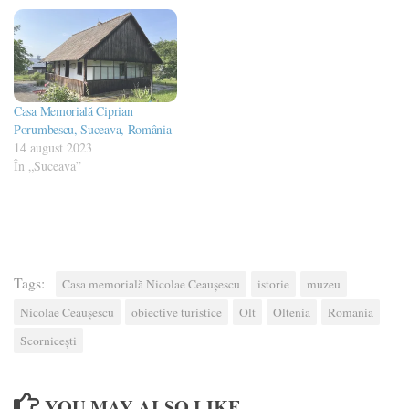
Casa Memorială Ciprian
Porumbescu, Suceava, România
14 august 2023
În „Suceava”
Tags:
Casa memorială Nicolae Ceaușescu
istorie
muzeu
Nicolae Ceaușescu
obiective turistice
Olt
Oltenia
Romania
Scornicești
YOU MAY ALSO LIKE...