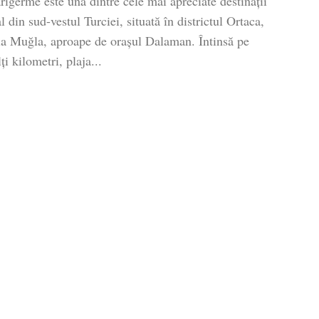
rigerme este una dintre cele mai apreciate destinații
al din sud-vestul Turciei, situată în districtul Ortaca,
ia Muğla, aproape de orașul Dalaman. Întinsă pe
i kilometri, plaja...