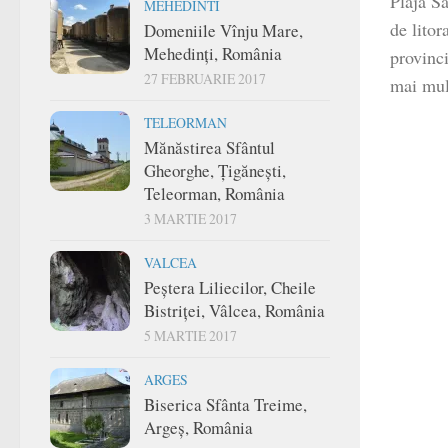
Plaja Sa
MEHEDINTI
de litor
Domeniile Vînju Mare,
Mehedinți, România
provinc
27 FEBRUARIE 2017
mai mulț
TELEORMAN
Mănăstirea Sfântul
Gheorghe, Țigănești,
Teleorman, România
3 MARTIE 2017
VALCEA
Peștera Liliecilor, Cheile
Bistriței, Vâlcea, România
5 MARTIE 2017
ARGES
Biserica Sfânta Treime,
Argeș, România