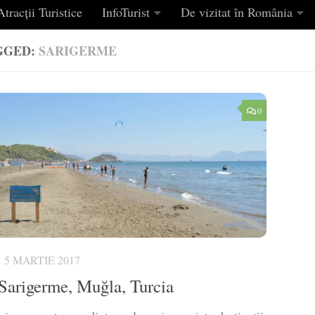
tracții Turistice
InfoTurist
De vizitat în România
GGED:
SARIGERME
0
5 MARTIE 2017
 Sarigerme, Muğla, Turcia