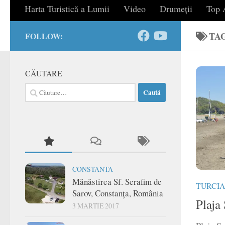
Harta Turistică a Lumii
Video
Drumeții
Top A
TA
FOLLOW:
CĂUTARE
Caută
după:
CONSTANTA
Mănăstirea Sf. Serafim de
TURCIA
Sarov, Constanța, România
Plaja
3 MARTIE 2017