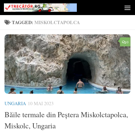
Skip to content
TAGGED:
MISKOLCTAPOLCA
0
UNGARIA
10 MAI 2023
Băile termale din Peștera Miskolctapolca,
Miskolc, Ungaria