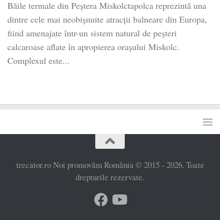
Băile termale din Peștera Miskolctapolca reprezintă una
dintre cele mai neobișnuite atracții balneare din Europa,
fiind amenajate într-un sistem natural de peșteri
calcaroase aflate în apropierea orașului Miskolc.
Complexul este...
trecator.ro Noi promovăm România © 2015 - 2026. Toate
drepturile rezervate.